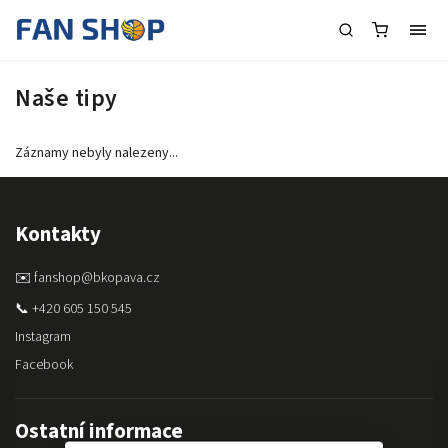
Naše tipy
Záznamy nebyly nalezeny...
Kontakty
✉️ fanshop@bkopava.cz
📞 +420 605 150 545
Instagram
Facebook
Ostatní informace