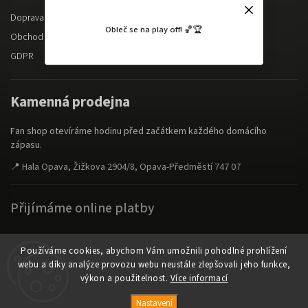
Doprava a platba
Obleč se na play off! 🏀🏆
Obchodní podmínky
GDPR
Kamenná prodejna
Fan shop otevíráme hodinu před začátkem každého domácího
zápasu.
📍 Hala Opava, Žižkova 2904/8, Opava-Předměstí 747 07
Přijímáme online platby
Používáme cookies, abychom Vám umožnili pohodlné prohlížení
webu a díky analýze provozu webu neustále zlepšovali jeho funkce,
výkon a použitelnost.
Více informací
Copyright 2026
fanshop.bkopava.cz
. Všechna práva vyhrazena.
Nastavení