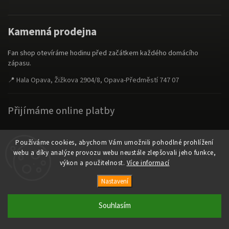
Kamenná prodejna
Fan shop otevíráme hodinu před začátkem každého domácího
zápasu.
📍 Hala Opava, Žižkova 2904/8, Opava-Předměstí 747 07
Přijímáme online platby
Používáme cookies, abychom Vám umožnili pohodlné prohlížení
webu a díky analýze provozu webu neustále zlepšovali jeho funkce,
výkon a použitelnost.
Více informací
Copyright 2026
fanshop.bkopava.cz
. Všechna práva vyhrazena.
Nastavení
Vytvořil
Shoptet
| Design
Shoptak.cz
Souhlasím