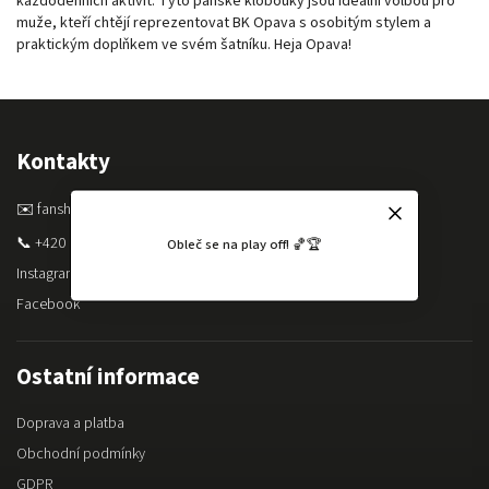
každodenních aktivit. Tyto pánské klobouky jsou ideální volbou pro
muže, kteří chtějí reprezentovat BK Opava s osobitým stylem a
praktickým doplňkem ve svém šatníku. Heja Opava!
Kontakty
✉️ fanshop@bkopava.cz
📞 +420 605 150 545
Obleč se na play off! 🏀🏆
Instagram
Facebook
Ostatní informace
Doprava a platba
Obchodní podmínky
GDPR