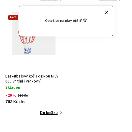
Akce
Obleč se na play off! 🏀🏆
Basketbalový koš s deskou NILS
009 vnitřní i venkovní
Skladem
–20 %
960 Kč
768 Kč
/ ks
Do košíku