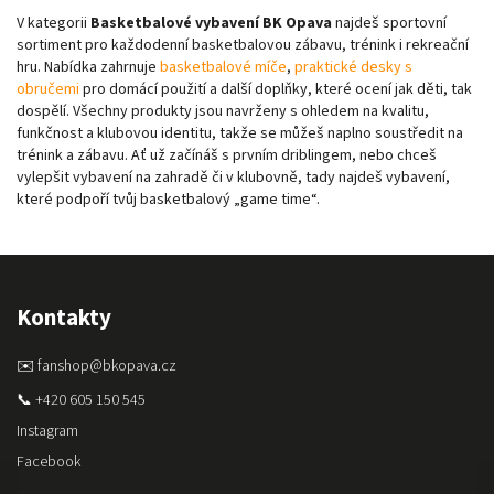
V kategorii
Basketbalové vybavení BK Opava
najdeš sportovní
sortiment pro každodenní basketbalovou zábavu, trénink i rekreační
hru. Nabídka zahrnuje
basketbalové míče
,
praktické desky s
obručemi
pro domácí použití a další doplňky, které ocení jak děti, tak
dospělí. Všechny produkty jsou navrženy s ohledem na kvalitu,
funkčnost a klubovou identitu, takže se můžeš naplno soustředit na
trénink a zábavu. Ať už začínáš s prvním driblingem, nebo chceš
vylepšit vybavení na zahradě či v klubovně, tady najdeš vybavení,
které podpoří tvůj basketbalový „game time“.
Kontakty
✉️ fanshop@bkopava.cz
📞 +420 605 150 545
Instagram
Facebook