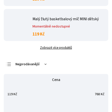
Malý žlutý basketbalový míč MINI dětský
Momentálně nedostupné
119 Kč
Zobrazit více produktů
Nejprodávanější
Nejlevnější
Cena
Nejdražší
Abecedně
119
Kč
768
Kč