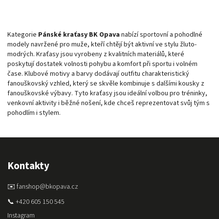
Kategorie
Pánské kraťasy BK Opava
nabízí sportovní a pohodlné
modely navržené pro muže, kteří chtějí být aktivní ve stylu žluto-
modrých. Kraťasy jsou vyrobeny z kvalitních materiálů, které
poskytují dostatek volnosti pohybu a komfort při sportu i volném
čase. Klubové motivy a barvy dodávají outfitu charakteristický
fanouškovský vzhled, který se skvěle kombinuje s dalšími kousky z
fanouškovské výbavy. Tyto kraťasy jsou ideální volbou pro tréninky,
venkovní aktivity i běžné nošení, kde chceš reprezentovat svůj tým s
pohodlím i stylem.
Kontakty
✉️ fanshop@bkopava.cz
📞 +420 605 150 545
Instagram