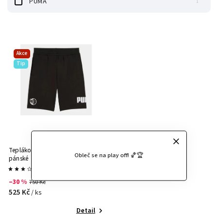
PUMA
1
Akce
Tip
Teplákové černé kraťasy PUMA
Obleč se na play off! 🏀🏆
pánské
Vyprodáno
–30 %
750 Kč
525 Kč
/ ks
Detail