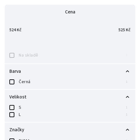
Nejlevnější
Cena
Nejdražší
Abecedně
524
Kč
525
Kč
Na skladě
0
Barva
Černá
1
Velikost
S
1
L
1
Značky