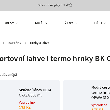
Obleč se na play off! 🏀🏆
DRESY
MUŽI
ŽENY
DĚTI
/
DOPLŇKY
/
Hrnky a lahve
ortovní lahve i termo hrnky BK
odávanější
Modrý cest
Skládací láhev HEJA
termo hrn
OPAVA 550 ml
OPAVA 310
Vyprodáno
Vyprodáno
175 Kč