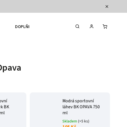
DOPLŇKY
BASKETBALOVÉ VYBAVENÍ
 Opava
ovní
Modrá sportovní
ek BK
láhev BK OPAVA 750
 ml
ml
Skladem
(>5 ks)