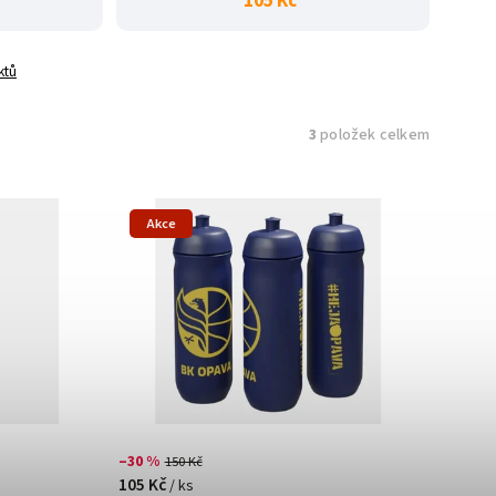
105 Kč
ktů
3
položek celkem
Akce
–30 %
150 Kč
105 Kč
/ ks