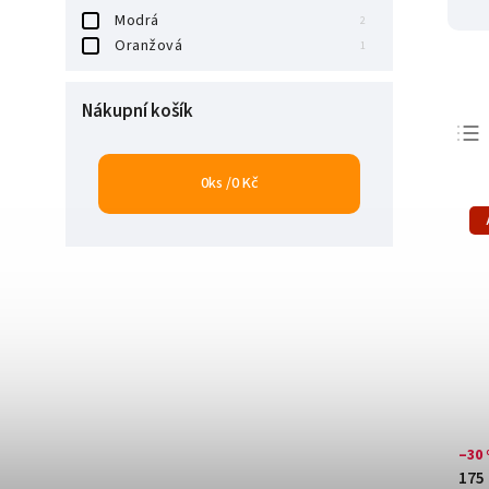
Modrá
2
Oranžová
1
Nákupní košík
0
ks /
0 Kč
–30
175