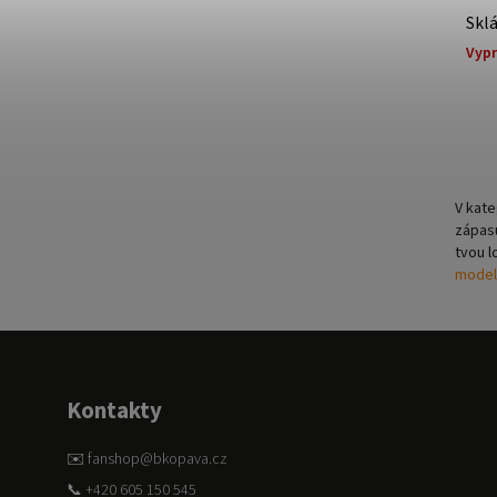
Skl
Vyp
V kate
zápasu
tvou l
model
Kontakty
✉️ fanshop@bkopava.cz
📞 +420 605 150 545