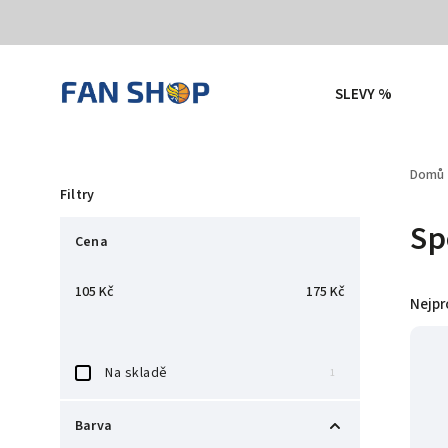
SLEVY %
Domů
Filtry
Sp
Cena
105
Kč
175
Kč
Nejpr
Na skladě
1
Barva