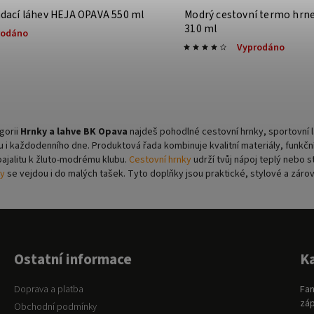
ádací láhev HEJA OPAVA 550 ml
Modrý cestovní termo hrn
310 ml
rodáno
Vyprodáno
gorii
Hrnky a lahve BK Opava
najdeš pohodlné cestovní hrnky, sportovní la
 i každodenního dne. Produktová řada kombinuje kvalitní materiály, funkč
oajalitu k žluto-modrému klubu.
Cestovní hrnky
udrží tvůj nápoj teplý nebo 
y
se vejdou i do malých tašek. Tyto doplňky jsou praktické, stylové a zá
Ostatní informace
K
Doprava a platba
Fan
záp
Obchodní podmínky