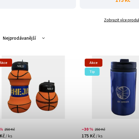
175 Kč
Zobrazit více produ
Nejprodávanější
Nejlevnější
Nejdražší
Akce
Akce
Abecedně
Tip
 %
–30 %
250 Kč
250 Kč
 Kč
175 Kč
/ ks
/ ks