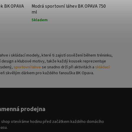
ek BK OPAVA
Modrá sportovní láhev BK OPAVA 750
ml
Skladem
hve i skládací modely, které ti zajistí osvěžení během tréninku,
ní design a klubové motivy, takže každý kousek reprezentuje
studený,
sportovní lahve
se snadno drží při aktivitách a
skládací
roveň skvělým dárkem pro každého fanouška BK Opava.
amenná prodejna
 shop otevíráme hodinu před začátkem každého domácího
asu.