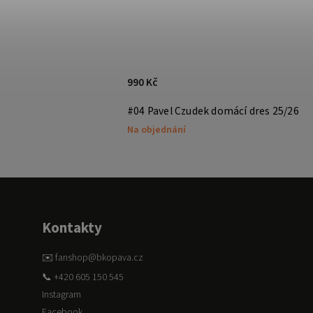
990 Kč
res 25/26
#04 Pavel Czudek domácí dres 25/26
Na objednání
Kontakty
✉️ fanshop@bkopava.cz
📞 +420 605 150 545
Instagram
Facebook