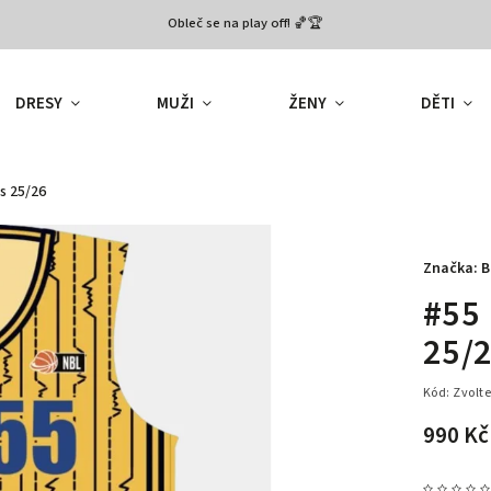
Obleč se na play off! 🏀🏆
DRESY
MUŽI
ŽENY
DĚTI
s 25/26
Značka:
B
#55 
25/
Kód:
Zvolte
990 K