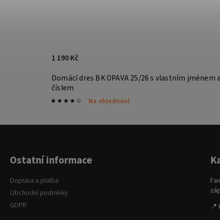
1 190 Kč
Domácí dres BK OPAVA 25/26 s vlastním jménem 
číslem
Na objednání
Ostatní informace
K
Doprava a platba
Fan
záp
Obchodní podmínky
GDPR
📍 