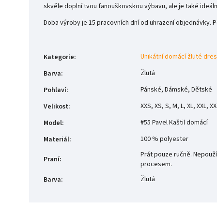
skvěle doplní tvou fanouškovskou výbavu, ale je také ideáln
Doba výroby je 15 pracovních dní od uhrazení objednávky. P
Unikátní domácí žluté dre
Kategorie
:
Žlutá
Barva
:
Pánské, Dámské, Dětské
Pohlaví
:
XXS, XS, S, M, L, XL, XXL, X
Velikost
:
#55 Pavel Kaštil domácí
Model
:
100 % polyester
Materiál
:
Prát pouze ručně. Nepouží
Praní
:
procesem.
Žlutá
Barva
: