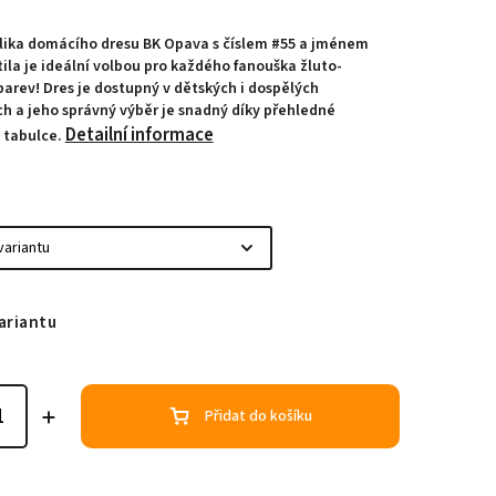
lika domácího dresu BK Opava s číslem #55 a jménem
tila je ideální volbou pro každého fanouška žluto-
arev! Dres je dostupný v dětských i dospělých
ch a jeho správný výběr je snadný díky přehledné
Detailní informace
í tabulce.
ariantu
Přidat do košíku