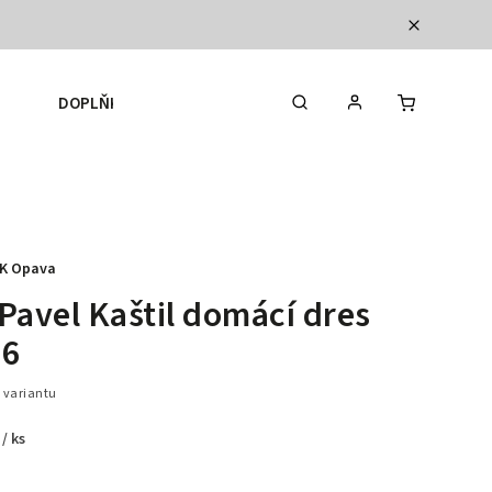
DOPLŇKY
BASKETBALOVÉ VYBAVENÍ
K Opava
Pavel Kaštil domácí dres
26
 variantu
č
/ ks