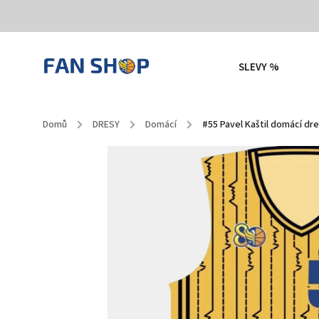
SLEVY %
Domů
/
DRESY
/
Domácí
/
#55 Pavel Kaštil domácí dre