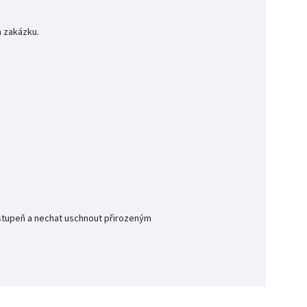
a zakázku.
í stupeň a nechat uschnout přirozeným