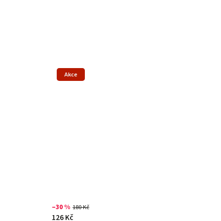
Akce
–30 %
180 Kč
126 Kč