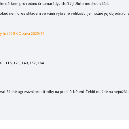
ím dárkem pro rodinu či kamarády, kteří žijí žluto-modrou vášní.
okud není dres skladem ve vámi vybrané velikosti, je možné jej objednat n
sy hráčů BK Opava 2025/26
XXL, 116, 128, 140, 152, 164
vat žádné agresivní prostředky na praní či bělení. Žehlit možné na nejnižš