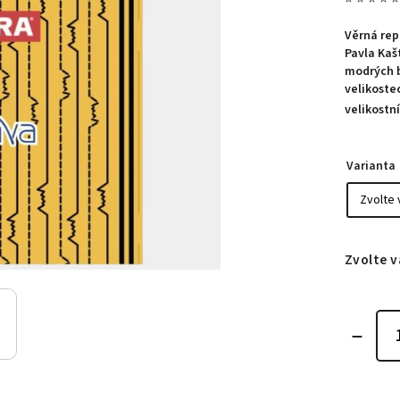
Věrná rep
Pavla Kaš
modrých b
velikoste
velikostn
Varianta
Zvolte v