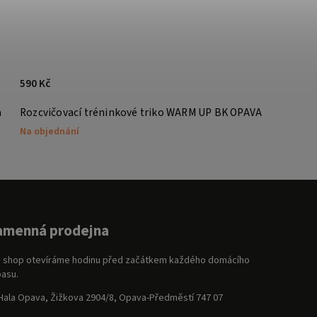
590 Kč
a
Rozcvičovací tréninkové triko WARM UP BK OPAVA
Na objednání
amenná prodejna
 shop otevíráme hodinu před začátkem každého domácího
asu.
Hala Opava, Žižkova 2904/8, Opava-Předměstí 747 07